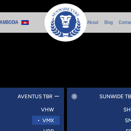
AMBODIA +
About
Blog
Conta
AVENTUS TBR
SUNWIDE T
0
VHW
S
VMX
S