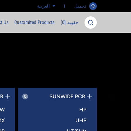
تحميل ​
العربية
حقيبة [
0
]
Customized Products
ct Us
BR
SUNWIDE PCR
0
HW
HP
MX
UHP