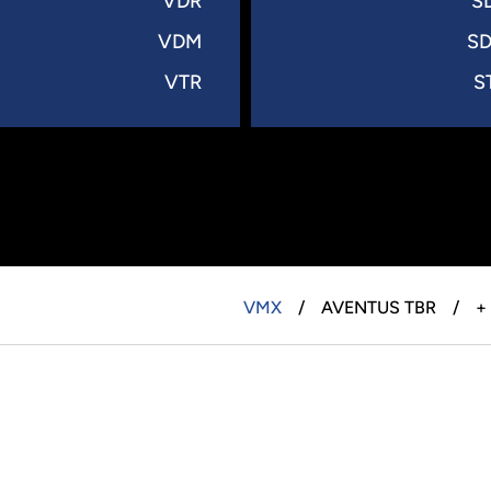
VDR
S
VDM
S
VTR
S
VMX
AVENTUS TBR