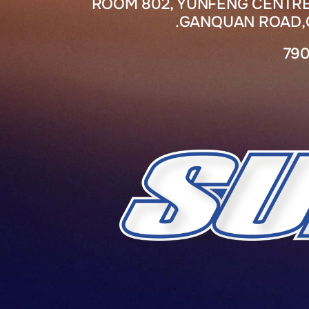
ROOM 802, YUNFENG CENTRE
GANQUAN ROAD,Q