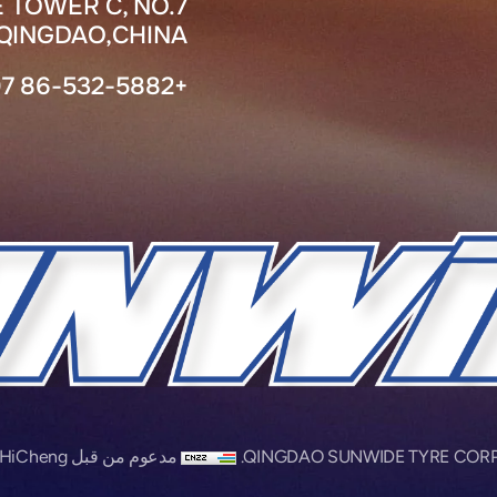
 TOWER C, NO.7
INGDAO,CHINA.
+86-532-5882 7907
مدعوم من قبل HiCheng ​