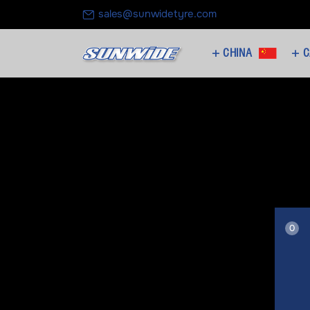
sales@sunwidetyre.com
CHINA +
C
0