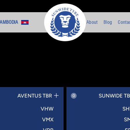
AMBODIA +
About
Blog
Conta
AVENTUS TBR
SUNWIDE T
0
VHW
S
VMX
S