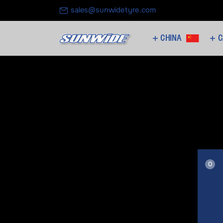
sales@sunwidetyre.com
CHINA +
C
0