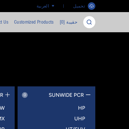
العربية
تحميل ​
ct Us
Customized Products
]
0
حقيبة [
BR
SUNWIDE PCR
0
HW
HP
MX
UHP