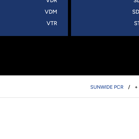
VDR
S
VDM
S
VTR
S
SUNWIDE PCR