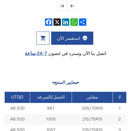
استفسر الآن
اتصل بنا الآن وسنرد في غضون
7-24 ساعة
معايير المنتج
UTQG
لا
مقاس
الحمل/السرعة
96T
205/70R15
500 AB
1
215/75R15
500 AB
100S
2
235/75R15
500 AB
105T
3