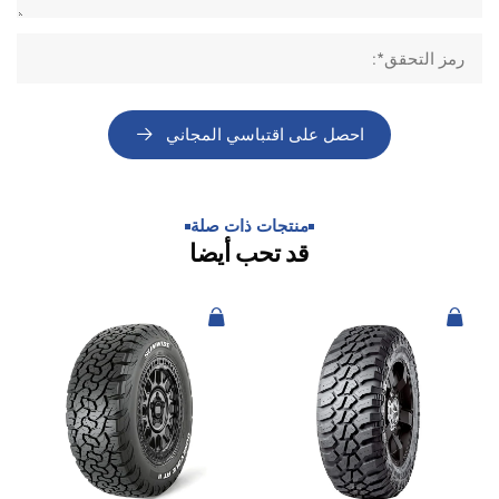
احصل على اقتباسي المجاني​
منتجات ذات صلة
قد تحب أيضا​