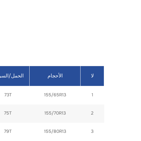
لا
الأحجام
الحمل/السر
73T
155/65R13
1
75T
155/70R13
2
79T
155/80R13
3