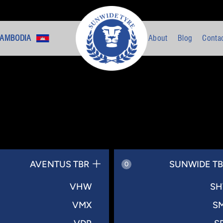
AMBODIA +
About
Blog
Conta
AVENTUS TBR
SUNWIDE T
0
VHW
S
VMX
S