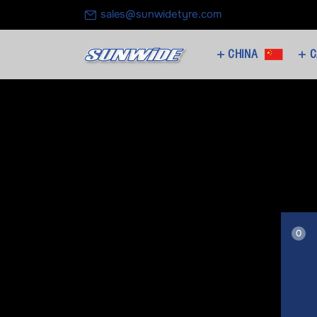
sales@sunwidetyre.com
CHINA +
C
0