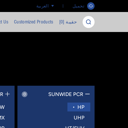
تحميل ​
العربية
حقيبة [
0
]
Customized Products
ct Us
BR
SUNWIDE PCR
0
HW
HP
MX
UHP