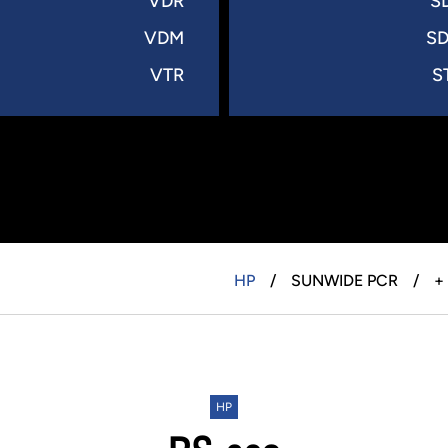
VDR
S
VDM
S
VTR
S
HP
SUNWIDE PCR
HP