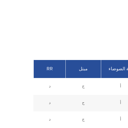
RR
 الضوضاء
مبتل
أ
ج
د
أ
ج
د
أ
ج
د