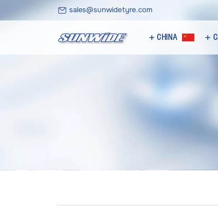
sales@sunwidetyre.com
CHINA +
C