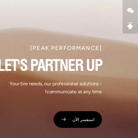
[PEAK PERFORMANCE]​
LET'S PARTNER UP​
Your tire needs, our professional solutions -
communicate at any time!
استفسر الآن ​